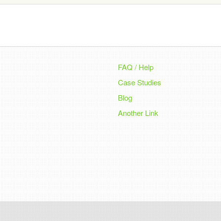
FAQ / Help
Case Studies
Blog
Another Link