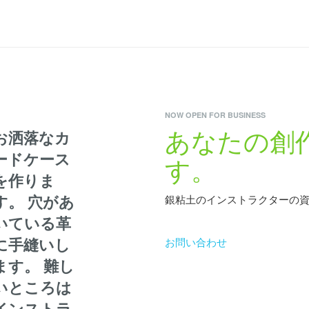
NOW OPEN FOR BUSINESS
あなたの創
お洒落なカ
ードケース
す。
を作りま
す。 穴があ
銀粘⼟のインストラクターの
いている革
に手縫いし
お問い合わせ
ます。 難し
いところは
インストラ