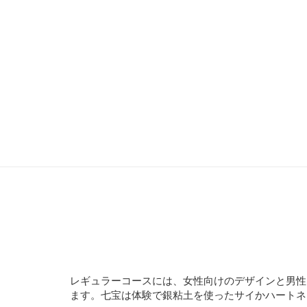
和泉市いずみの国観光おもてなし処
申込方法
電話番号0725-40-5552
問合せ
レギュラーコースには、女性向けのデザインと男性
ます。七宝は体験で銀粘土を使ったサイかハートネ