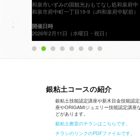
和泉市いずみの国観光おもてなし処和泉府中
和泉市府中町一丁目19-9（JR和泉府中駅前）
開催日時
2026年2月11日（水曜日・祝日）
10時30分～12時
1
2
3
4
5
6
7
8
12時～13時30分
場所
13時30分～15時
15時～16時30分
定員
各回2名（要予約）
開催日時
対象
銀粘⼟コースの紹介
小学生以上
銀粘⼟技能認定講座や新⽊目⾦技能認定
参加費
座やORIGAMIジュエリー技能認定講座
1000円（材料費込み）
どがあります。
定員
申込方法
銀粘土教室のチラシはこちらです。
電話（0725-40-5552）もしくは直接来処に
チラシのリンクのPDFファイルです。
参加費
問合せ