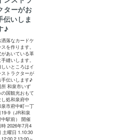
クターがお
手伝いしま
す♪
お洒落なカードケ
ースを作ります。
穴があいている革
に手縫いします。
難しいところはイ
ンストラクターが
お手伝いします♪
場所 和泉市いず
みの国観光おもて
なし処和泉府中
和泉市府中町一丁
19-9（JR和泉
府中駅前） 開催
時 2026年7月4
 土曜日 1.10:30
12:00 2.13:00～